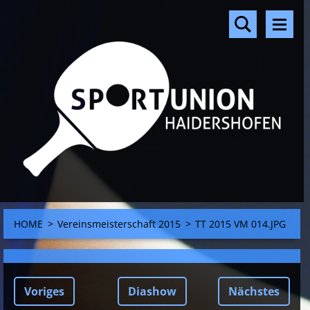
HOME
>
Vereinsmeisterschaft 2015
>
TT 2015 VM 014.JPG
Voriges
Diashow
Nächstes