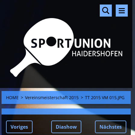
HOME
>
Vereinsmeisterschaft 2015
>
TT 2015 VM 015.JPG
Voriges
Diashow
Nächstes