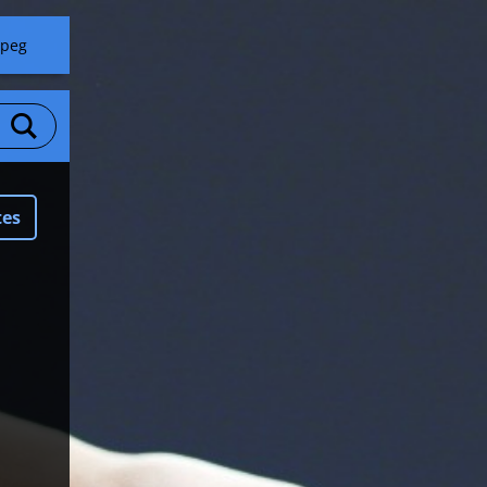
jpeg
tes