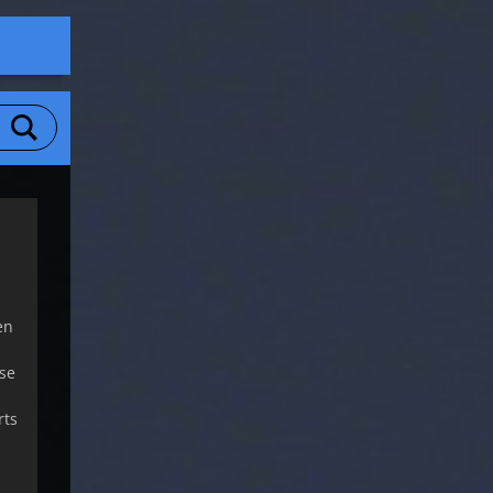
en
sse
rts