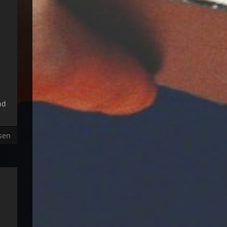
!
nd
sen