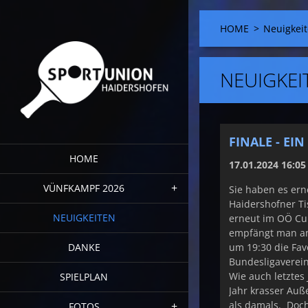
HOME
>
Neuigkei
NEUIGKEI
FINALE - EI
HOME
17.01.2024 16:05
VÜNFKAMPF 2026
Sie haben es ern
Haidershofner Ti
NEUIGKEITEN
erneut im OÖ Cup
empfängt man am
DANKE
um 19:30 die Fav
Bundesligaverein
Wie auch letztes 
SPIELPLAN
Jahr krasser Auß
als damals. Doch
FOTOS