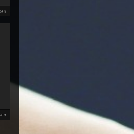
sen
r
u
sen