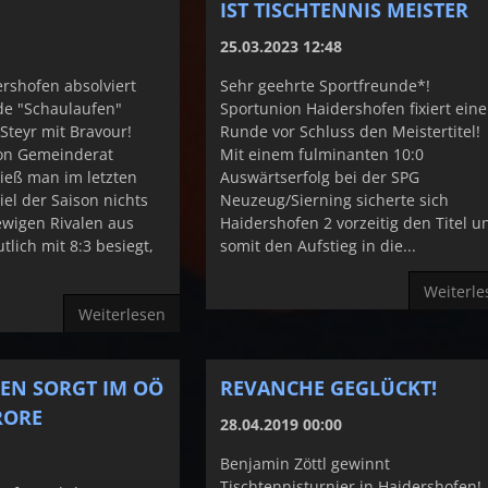
IST TISCHTENNIS MEISTER
25.03.2023 12:48
rshofen absolviert
Sehr geehrte Sportfreunde*!
de "Schaulaufen"
Sportunion Haidershofen ​fixiert eine
Steyr mit Bravour!
Runde vor Schluss den Meistertitel
on Gemeinderat
Mit einem fulminanten 10:0
ieß man im letzten
Auswärtserfolg bei der SPG
iel der Saison nichts
Neuzeug/Sierning sicherte sich
ewigen Rivalen aus
Haidershofen 2 vorzeitig den Titel u
lich mit 8:3 besiegt,
somit den Aufstieg in die...
Weiterle
Weiterlesen
EN SORGT IM OÖ
REVANCHE GEGLÜCKT!
RORE
28.04.2019 00:00
Benjamin Zöttl gewinnt
Tischtennisturnier in Haidershofen!