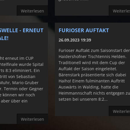
Weiterlesen
Weiterle
SWELLE - ERNEUT
FURIOSER AUFTAKT
LE!
26.09.2023 19:39
Furioser Auftakt zum Saisonstart de
Haidershofner Tischtennis Helden.
ht erneut im CUP
Traditionell wird mit dem Cup der
htelfinale wurde Spital
Auftakt der Saison eingeleitet.
s 8:3 eliminiert. Ein
Bärenstark präsentierte sich dabei
tritt von Sebastian
Haiho! Einem fulminanten Auftritt
 Muhr, Mario Gruber
Auswärts in Walding, hatte die
r. Termin oder Gegner
Heimmannschaft nichts entgegen z
le können wir noch
setzen bei unserem 8:2...
 aber über ein
Weiterle
Weiterlesen