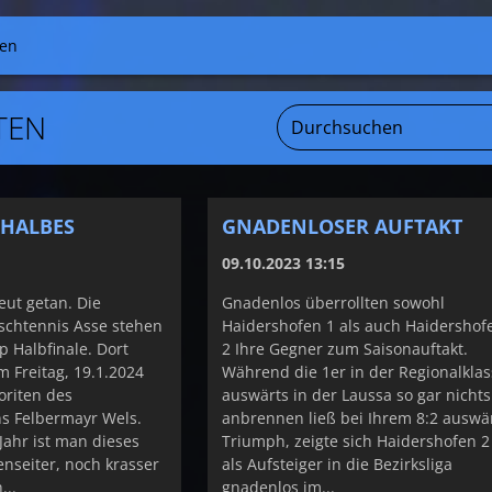
ten
TEN
N HALBES
GNADENLOSER AUFTAKT
09.10.2023 13:15
eut getan. Die
Gnadenlos überrollten sowohl
schtennis Asse stehen
Haidershofen 1 als auch Haidershof
 Halbfinale. Dort
2 Ihre Gegner zum Saisonauftakt.
 Freitag, 19.1.2024
Während die 1er in der Regionalkla
oriten des
auswärts in der Laussa so gar nichts
s Felbermayr Wels.
anbrennen ließ bei Ihrem 8:2 auswä
Jahr ist man dieses
Triumph, zeigte sich Haidershofen 2
enseiter, noch krasser
als Aufsteiger in die Bezirksliga
...
gnadenlos im...