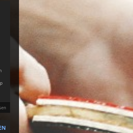
n
up
sen
EN