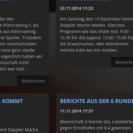
23.11.2014 11:23
tte den
Am Samstag den 13 Dezember kom
n Kleinraming C als
Doppler Martin wieder. Gleiches
e aus Kleinraming
Programm wie das letzte mal. 9.00 -
ei Spieler. Trotzdem
12.30 für die Jugend. 13.00 -15.00 fü
 ein Unentschieden
die Erwachsenen. Wer teilnehmen
t eine ganz starke
möchte bitte bei mir melden.
eigentlich hatten wir
Weiterle
nnschaft nicht
ranz war mal...
Weiterlesen
R KOMMT
BERICHTE AUS DER 6 RUND
11.11.2014 17:37
Mannschaft A konnte das Lokalderb
gegen Ernsthofen mit 8.4 gewinnen,
mt Doppler Martin