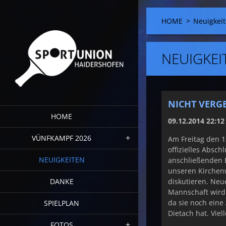
HOME
>
Neuigkei
NEUIGKEI
NICHT VERG
HOME
09.12.2014 22:12
VÜNFKAMPF 2026
Am Freitag den 1
offizielles Absch
NEUIGKEITEN
anschließenden 
unseren Kirchenw
DANKE
diskutieren. Neue
Mannschaft wird
da sie noch eine
SPIELPLAN
Dietach hat. Viel
FOTOS