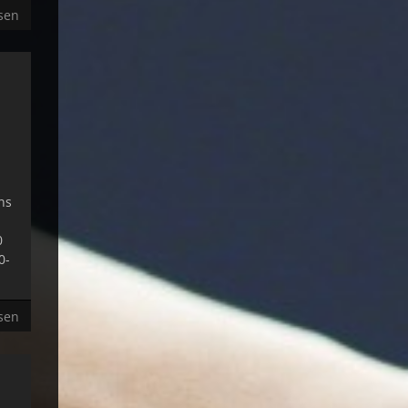
sen
ns
0
0-
sen