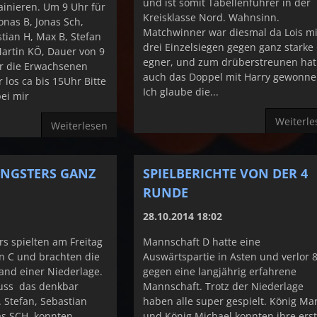
und ist somit Tabellenführer in der
ainieren. Um 9 Uhr für
Kreisklasse Nord. Wahnsinn.
onas B, Jonas Sch,
Matchwinner war diesmal da Lois mi
stian H, Max B, Stefan
drei Einzelsiegen gegen ganz starke
Martin KÖ, Dauer von 9
egner, und zum drüberstreunen hat
ür die Erwachsenen
auch das Doppel mit Harry gewonne
 los ca bis 15Uhr Bitte
Ich glaube die...
ei mir
Weiterle
Weiterlesen
NGSTERS GANZ
SPIELBERICHTE VON DER 4
RUNDE
28.10.2014 18:02
s spielten am Freitag
Mannschaft D hatte eine
n C und brachten die
Auswärtspartie in Asten und verlor 8
and einer Niederlage.
gegen eine langjährig erfahrene
luss das denkbar
Mannschaft. Trotz der Niederlage
 Stefan, Sebastian
haben alle super gespielt. König Mar
as SCH. konnten
und König Michael konnten ihre ers