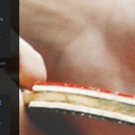
mt
r
sen
E
y