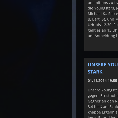
um mit uns zu tr
die Youngsters, J
Michael K., Seba
B, Berti St, und 
UHr bis 12.30. F
geht es ab 13 Uhr
um Anmeldung b
UNSERE YOU
STARK
01.11.2014 19:55
Unsere Youngster
gegen 'Ernsthofe
Gegner an den R
8:4 hieß am Sch
knappe Ergebnis.
Jonas B. und Jon