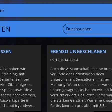
ten
TEN
ESSEN
EBENSO UNGESCHLAGEN
09.12.2014 22:04
2.12. haben wir
Auch die A-Mannschaft ist eine Run
lußtraining, mit
vor Ende der Herbstsaison noch
Beisamensein bei
ungeschlagen. Sensationell meiner
irt. Gibt einiges zu
Meinung. Wenn uns das einer vor d
 Spieler usw. Die A-
Saison gesagt hätte, hätten wir ihn f
 später nachkommen,
verrückt erklärt. Das letzte Opfer w
 Auswärtspartie in
die starken Garstner. War eine kna
leicht hat irgendwer...
Partie, konnten uns aber mit 8:5...