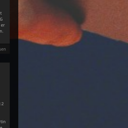
t
 G
 er
n.
sen
:2
tin
te