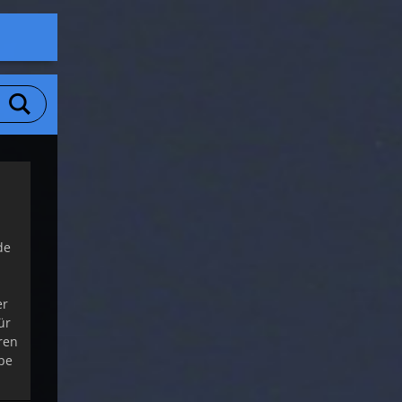
de
er
ür
aren
ppe