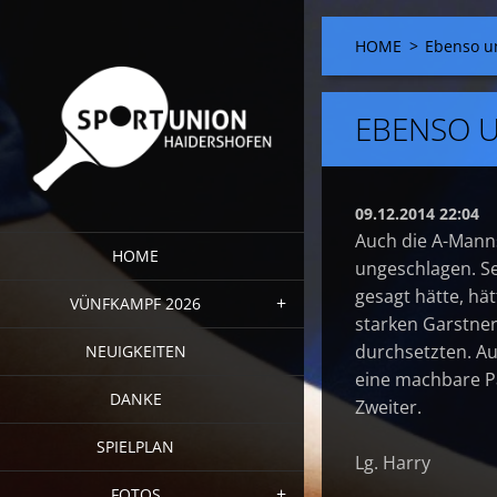
HOME
>
Ebenso u
EBENSO 
09.12.2014 22:04
Auch die A-Manns
HOME
ungeschlagen. Se
gesagt hätte, hät
VÜNFKAMPF 2026
starken Garstner
durchsetzten. Au
NEUIGKEITEN
eine machbare Pa
DANKE
Zweiter.
SPIELPLAN
Lg. Harry
FOTOS