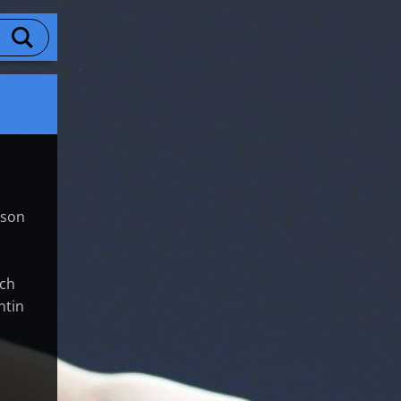
ison
ach
ntin