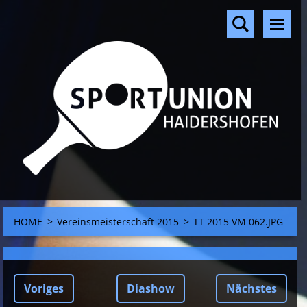
HOME
>
Vereinsmeisterschaft 2015
>
TT 2015 VM 062.JPG
Voriges
Diashow
Nächstes